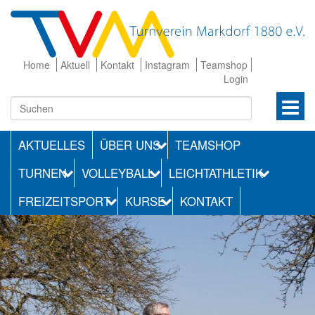
Home
Aktuell
Kontakt
Instagram
Teamshop
Login
AKTUELLES
ÜBER UNS
TEAMSHOP
TURNEN
VOLLEYBALL
LEICHTATHLETIK
FREIZEITSPORT
KURSE
KONTAKT