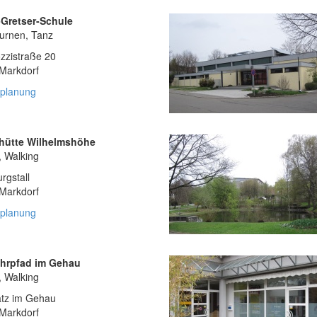
Gretser-Schule
turnen, Tanz
ozzistraße 20
Markdorf
planung
hütte Wilhelmshöhe
, Walking
rgstall
Markdorf
planung
hrpfad im Gehau
, Walking
atz im Gehau
Markdorf