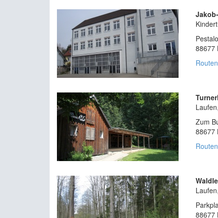
Jakob-
Kinder
Pestal
88677 
Routen
Turner
Laufen
Zum Bu
88677 
Routen
Waldle
Laufen
Parkpl
88677 