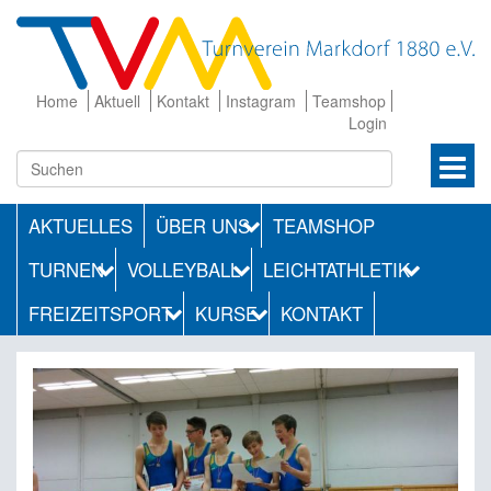
Home
Aktuell
Kontakt
Instagram
Teamshop
Login
AKTUELLES
ÜBER UNS
TEAMSHOP
TURNEN
VOLLEYBALL
LEICHTATHLETIK
FREIZEITSPORT
KURSE
KONTAKT