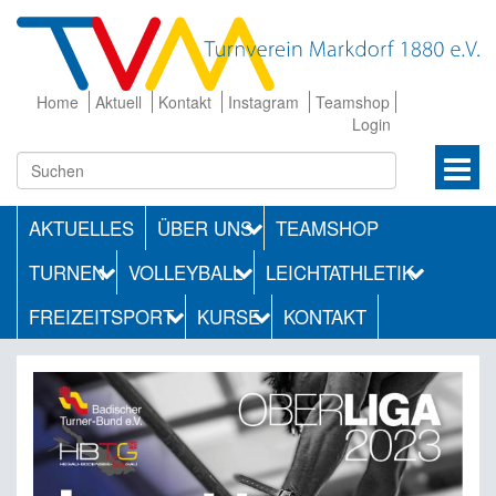
Home
Aktuell
Kontakt
Instagram
Teamshop
Login
AKTUELLES
ÜBER UNS
TEAMSHOP
TURNEN
VOLLEYBALL
LEICHTATHLETIK
FREIZEITSPORT
KURSE
KONTAKT