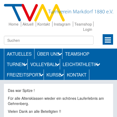
Home
Aktuell
Kontakt
Instagram
Teamshop
Login
AKTUELLES
ÜBER UNS
TEAMSHOP
TURNEN
VOLLEYBALL
LEICHTATHLETIK
FREIZEITSPORT
KURSE
KONTAKT
Das war Spitze !
Für alle Altersklassen wieder ein schönes Lauferlebnis am
Gehrenberg.
Vielen Dank an alle Beteiligten !!