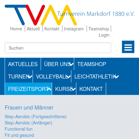
Home
Aktuell
Kontakt
Instagram
Teamshop
Login
AKTUELLES
ÜBER UNS
TEAMSHOP
TURNEN
VOLLEYBALL
LEICHTATHLETIK
FREIZEITSPORT
KURSE
KONTAKT
Frauen und Männer
Step-Aerobic (Fortgeschrittene)
Step-Aerobic (Anfänger)
Functional fun
Fit und gesund