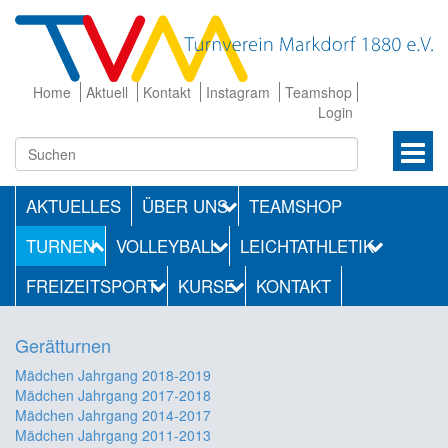
Home
Aktuell
Kontakt
Instagram
Teamshop
Login
AKTUELLES
ÜBER UNS
TEAMSHOP
TURNEN
VOLLEYBALL
LEICHTATHLETIK
FREIZEITSPORT
KURSE
KONTAKT
Gerätturnen
Mädchen Jahrgang 2018-2019
Mädchen Jahrgang 2017-2018
Mädchen Jahrgang 2014-2017
Mädchen Jahrgang 2011-2013