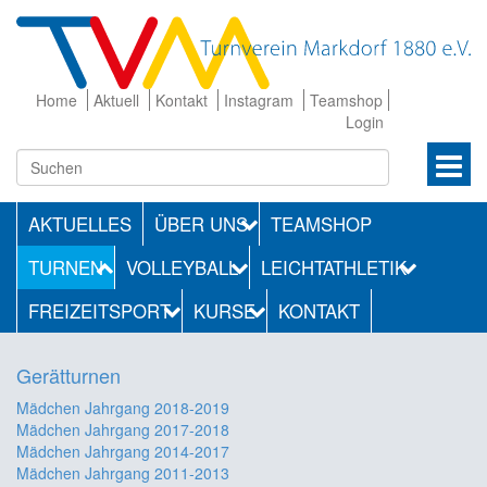
Home
Aktuell
Kontakt
Instagram
Teamshop
Login
AKTUELLES
ÜBER UNS
TEAMSHOP
TURNEN
VOLLEYBALL
LEICHTATHLETIK
FREIZEITSPORT
KURSE
KONTAKT
Gerätturnen
Mädchen Jahrgang 2018-2019
Mädchen Jahrgang 2017-2018
Mädchen Jahrgang 2014-2017
Mädchen Jahrgang 2011-2013